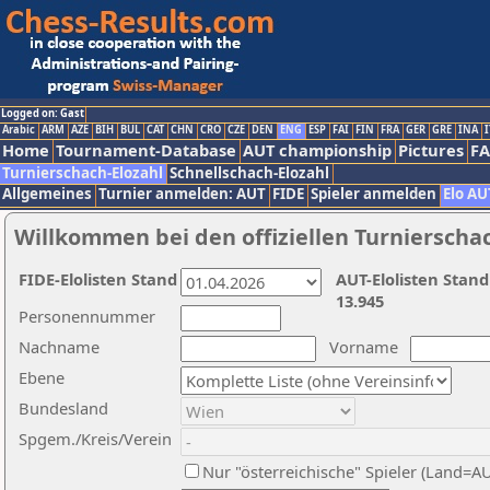
Logged on: Gast
Arabic
ARM
AZE
BIH
BUL
CAT
CHN
CRO
CZE
DEN
ENG
ESP
FAI
FIN
FRA
GER
GRE
INA
I
Home
Tournament-Database
AUT championship
Pictures
F
Turnierschach-Elozahl
Schnellschach-Elozahl
Allgemeines
Turnier anmelden: AUT
FIDE
Spieler anmelden
Elo AU
Willkommen bei den offiziellen Turnierscha
FIDE-Elolisten Stand
AUT-Elolisten Stand
13.945
Personennummer
Nachname
Vorname
Ebene
Bundesland
Spgem./Kreis/Verein
Nur "österreichische" Spieler (Land=A