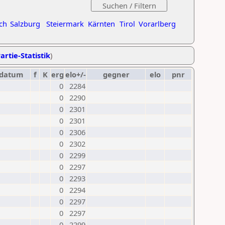
ch
Salzburg
Steiermark
Kärnten
Tirol
Vorarlberg
artie-Statistik
)
datum
f
K
erg
elo+/-
gegner
elo
pnr
0
2284
0
2290
0
2301
0
2301
0
2306
0
2302
0
2299
0
2297
0
2293
0
2294
0
2297
0
2297
0
2299