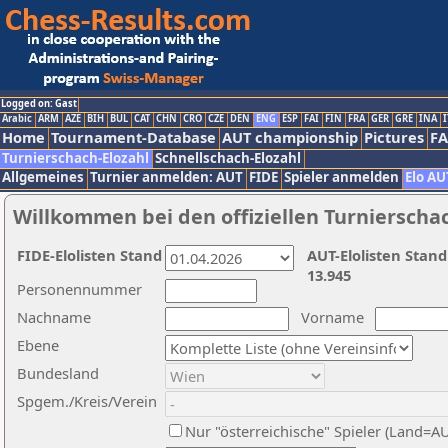
Logged on: Gast
Arabic
ARM
AZE
BIH
BUL
CAT
CHN
CRO
CZE
DEN
ENG
ESP
FAI
FIN
FRA
GER
GRE
INA
I
Home
Tournament-Database
AUT championship
Pictures
F
Turnierschach-Elozahl
Schnellschach-Elozahl
Allgemeines
Turnier anmelden: AUT
FIDE
Spieler anmelden
Elo AU
Willkommen bei den offiziellen Turnierscha
FIDE-Elolisten Stand
AUT-Elolisten Stand
13.945
Personennummer
Nachname
Vorname
Ebene
Bundesland
Spgem./Kreis/Verein
Nur "österreichische" Spieler (Land=A