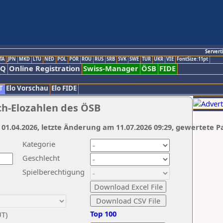
Servert
TA
JPN
MKD
LTU
NED
POL
POR
ROU
RUS
SRB
SVK
SWE
TUR
UKR
VIE
FontSize:11pt
AQ
Online Registration
Swiss-Manager
ÖSB
FIDE
T
Elo Vorschau
Elo FIDE
ch-Elozahlen des ÖSB
 01.04.2026, letzte Änderung am 11.07.2026 09:29, gewertete P
Kategorie
Geschlecht
Spielberechtigung
Top 100
UT)