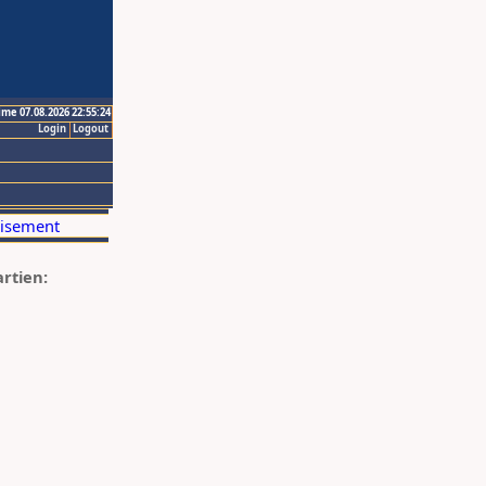
ime 07.08.2026 22:55:24
Login
Logout
artien: