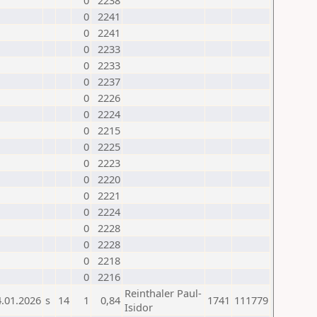
0
2238
0
2241
0
2241
0
2233
0
2233
0
2237
0
2226
0
2224
0
2215
0
2225
0
2223
0
2220
0
2221
0
2224
0
2228
0
2228
0
2218
0
2216
Reinthaler Paul-
4.01.2026
s
14
1
0,84
1741
111779
Isidor