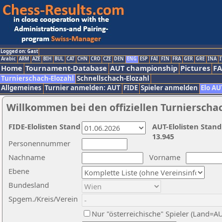
Logged on: Gast
Arabic
ARM
AZE
BIH
BUL
CAT
CHN
CRO
CZE
DEN
ENG
ESP
FAI
FIN
FRA
GER
GRE
INA
I
Home
Tournament-Database
AUT championship
Pictures
F
Turnierschach-Elozahl
Schnellschach-Elozahl
Allgemeines
Turnier anmelden: AUT
FIDE
Spieler anmelden
Elo AU
Willkommen bei den offiziellen Turnierscha
FIDE-Elolisten Stand
AUT-Elolisten Stand
13.945
Personennummer
Nachname
Vorname
Ebene
Bundesland
Spgem./Kreis/Verein
Nur "österreichische" Spieler (Land=A