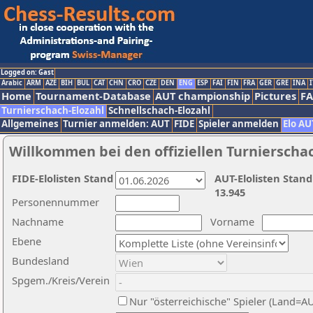
Logged on: Gast
Arabic
ARM
AZE
BIH
BUL
CAT
CHN
CRO
CZE
DEN
ENG
ESP
FAI
FIN
FRA
GER
GRE
INA
I
Home
Tournament-Database
AUT championship
Pictures
F
Turnierschach-Elozahl
Schnellschach-Elozahl
Allgemeines
Turnier anmelden: AUT
FIDE
Spieler anmelden
Elo AU
Willkommen bei den offiziellen Turnierscha
FIDE-Elolisten Stand
AUT-Elolisten Stand
13.945
Personennummer
Nachname
Vorname
Ebene
Bundesland
Spgem./Kreis/Verein
Nur "österreichische" Spieler (Land=A