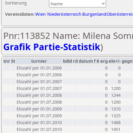
Sortierung
Vereinslisten:
Wien
Niederösterreich
Burgenland
Oberösterrei
Pnr:113852 Name: Milena Som
Grafik Partie-Statistik
)
tnr
St
turnier
bdld
rd
datum
f
K
erg
elo+/-
gegn
Elozahl per 01.01.2006
0
0
Elozahl per 01.07.2006
0
0
Elozahl per 01.01.2007
0
0
Elozahl per 01.07.2007
0
1200
Elozahl per 01.01.2008
0
1244
Elozahl per 01.07.2008
0
1200
Elozahl per 01.01.2009
0
1310
Elozahl per 01.07.2009
0
1325
Elozahl per 01.01.2010
0
1468
Elozahl per 01.07.2010
0
1451