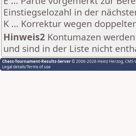
E ... Partie vorgemerkt zur Be
Einstiegselozahl in der nächst
K ... Korrektur wegen doppelt
Hinweis2
Kontumazen werden g
und sind in der Liste nicht enth
Chess-Tournament-Results-Server
© 2006-2026 Heinz Herzog
, CMS-
Legal details/Terms of use