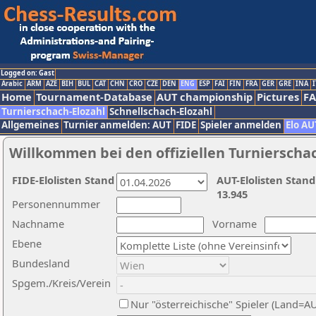
Logged on: Gast
Arabic
ARM
AZE
BIH
BUL
CAT
CHN
CRO
CZE
DEN
ENG
ESP
FAI
FIN
FRA
GER
GRE
INA
I
Home
Tournament-Database
AUT championship
Pictures
F
Turnierschach-Elozahl
Schnellschach-Elozahl
Allgemeines
Turnier anmelden: AUT
FIDE
Spieler anmelden
Elo AU
Willkommen bei den offiziellen Turnierscha
FIDE-Elolisten Stand
AUT-Elolisten Stand
13.945
Personennummer
Nachname
Vorname
Ebene
Bundesland
Spgem./Kreis/Verein
Nur "österreichische" Spieler (Land=A