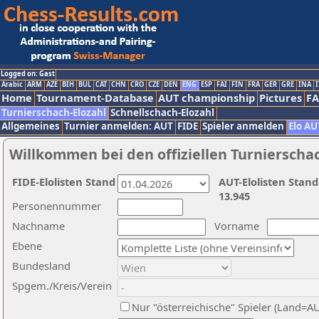
Logged on: Gast
Arabic
ARM
AZE
BIH
BUL
CAT
CHN
CRO
CZE
DEN
ENG
ESP
FAI
FIN
FRA
GER
GRE
INA
I
Home
Tournament-Database
AUT championship
Pictures
F
Turnierschach-Elozahl
Schnellschach-Elozahl
Allgemeines
Turnier anmelden: AUT
FIDE
Spieler anmelden
Elo AU
Willkommen bei den offiziellen Turnierscha
FIDE-Elolisten Stand
AUT-Elolisten Stand
13.945
Personennummer
Nachname
Vorname
Ebene
Bundesland
Spgem./Kreis/Verein
Nur "österreichische" Spieler (Land=A