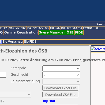
Servert
TA
JPN
MKD
LTU
NED
POL
POR
ROU
RUS
SRB
SVK
SWE
TUR
UKR
VIE
FontSize:11pt
AQ
Online Registration
Swiss-Manager
ÖSB
FIDE
T
Elo Vorschau
Elo FIDE
ch-Elozahlen des ÖSB
 01.07.2025, letzte Änderung am 17.08.2025 11:27, gewertete P
Kategorie
Geschlecht
Spielberechtigung
Top 100
UT)