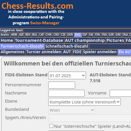
Logged on: Gast
Arabic
ARM
AZE
BIH
BUL
CAT
CHN
CRO
CZE
DEN
ENG
ESP
FAI
FIN
FRA
GER
GRE
INA
I
Home
Tournament-Database
AUT championship
Pictures
F
Turnierschach-Elozahl
Schnellschach-Elozahl
Allgemeines
Turnier anmelden: AUT
FIDE
Spieler anmelden
Elo AU
Willkommen bei den offiziellen Turnierscha
FIDE-Elolisten Stand
AUT-Elolisten Stand
7.518
Personennummer
Nachname
Vorname
Ebene
Bundesland
Spgem./Kreis/Verein
Nur "österreichische" Spieler (Land=A