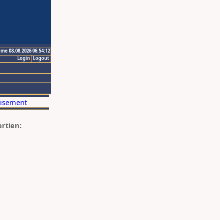
ime 08.08.2026 06:54:12
Login
Logout
artien: