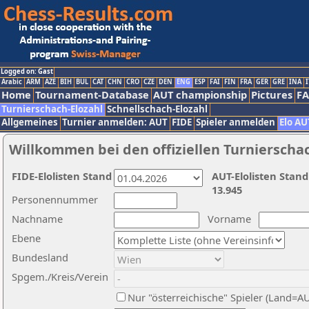
Logged on: Gast
Arabic
ARM
AZE
BIH
BUL
CAT
CHN
CRO
CZE
DEN
ENG
ESP
FAI
FIN
FRA
GER
GRE
INA
I
Home
Tournament-Database
AUT championship
Pictures
F
Turnierschach-Elozahl
Schnellschach-Elozahl
Allgemeines
Turnier anmelden: AUT
FIDE
Spieler anmelden
Elo AU
Willkommen bei den offiziellen Turnierscha
FIDE-Elolisten Stand
AUT-Elolisten Stand
13.945
Personennummer
Nachname
Vorname
Ebene
Bundesland
Spgem./Kreis/Verein
Nur "österreichische" Spieler (Land=A