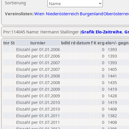
Sortierung
Vereinslisten:
Wien
Niederösterreich
Burgenland
Oberösterrei
Pnr:114045 Name: Hermann Stallinger (
Grafik Elo-Zeitreihe
,
Gr
tnr
St
turnier
bdld
rd
datum
f
K
erg
elo+/-
gegn
Elozahl per 01.01.2006
0
1393
Elozahl per 01.07.2006
0
1393
Elozahl per 01.01.2007
0
1393
Elozahl per 01.07.2007
0
1405
Elozahl per 01.01.2008
0
1441
Elozahl per 01.07.2008
0
1435
Elozahl per 01.01.2009
0
1419
Elozahl per 01.07.2009
0
1428
Elozahl per 01.01.2010
0
1419
Elozahl per 01.07.2010
0
1408
Elozahl per 01.01.2011
0
1382
Elozahl per 01.07.2011
0
1408
Elozahl per 01.01.2012
0
1395