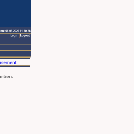
ime 08.08.2026 11:30:28
Login
Logout
artien: