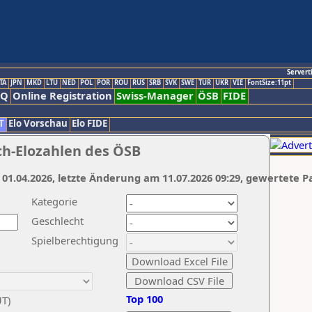
Servert
TA
JPN
MKD
LTU
NED
POL
POR
ROU
RUS
SRB
SVK
SWE
TUR
UKR
VIE
FontSize:11pt
AQ
Online Registration
Swiss-Manager
ÖSB
FIDE
T
Elo Vorschau
Elo FIDE
ch-Elozahlen des ÖSB
 01.04.2026, letzte Änderung am 11.07.2026 09:29, gewertete P
Kategorie
Geschlecht
Spielberechtigung
Top 100
UT)