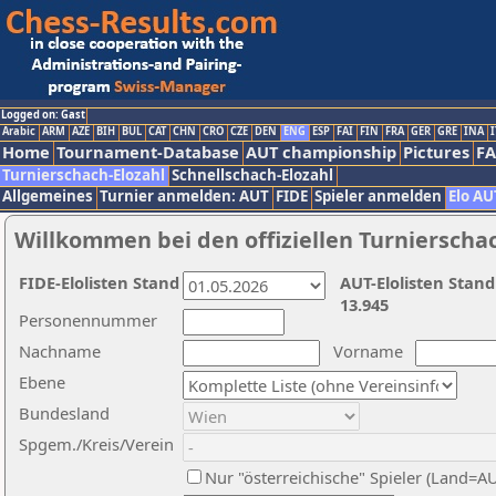
Logged on: Gast
Arabic
ARM
AZE
BIH
BUL
CAT
CHN
CRO
CZE
DEN
ENG
ESP
FAI
FIN
FRA
GER
GRE
INA
I
Home
Tournament-Database
AUT championship
Pictures
F
Turnierschach-Elozahl
Schnellschach-Elozahl
Allgemeines
Turnier anmelden: AUT
FIDE
Spieler anmelden
Elo AU
Willkommen bei den offiziellen Turnierscha
FIDE-Elolisten Stand
AUT-Elolisten Stand
13.945
Personennummer
Nachname
Vorname
Ebene
Bundesland
Spgem./Kreis/Verein
Nur "österreichische" Spieler (Land=A