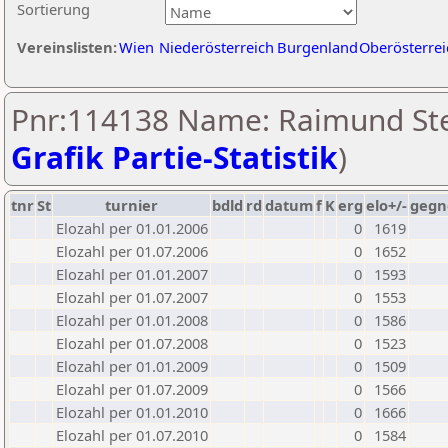
Sortierung
Vereinslisten:
Wien
Niederösterreich
Burgenland
Oberösterrei
Pnr:114138 Name: Raimund Ste
Grafik Partie-Statistik
)
tnr
St
turnier
bdld
rd
datum
f
K
erg
elo+/-
gegn
Elozahl per 01.01.2006
0
1619
Elozahl per 01.07.2006
0
1652
Elozahl per 01.01.2007
0
1593
Elozahl per 01.07.2007
0
1553
Elozahl per 01.01.2008
0
1586
Elozahl per 01.07.2008
0
1523
Elozahl per 01.01.2009
0
1509
Elozahl per 01.07.2009
0
1566
Elozahl per 01.01.2010
0
1666
Elozahl per 01.07.2010
0
1584