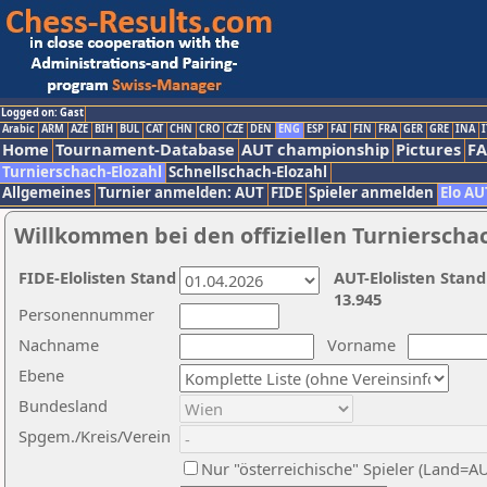
Logged on: Gast
Arabic
ARM
AZE
BIH
BUL
CAT
CHN
CRO
CZE
DEN
ENG
ESP
FAI
FIN
FRA
GER
GRE
INA
I
Home
Tournament-Database
AUT championship
Pictures
F
Turnierschach-Elozahl
Schnellschach-Elozahl
Allgemeines
Turnier anmelden: AUT
FIDE
Spieler anmelden
Elo AU
Willkommen bei den offiziellen Turnierscha
FIDE-Elolisten Stand
AUT-Elolisten Stand
13.945
Personennummer
Nachname
Vorname
Ebene
Bundesland
Spgem./Kreis/Verein
Nur "österreichische" Spieler (Land=A