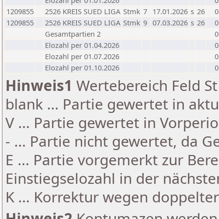
Elozahl per 01.01.2026
0
1209855
2526 KREIS SUED LIGA
Stmk
7
17.01.2026
s
26
0
1209855
2526 KREIS SUED LIGA
Stmk
9
07.03.2026
s
26
0
Gesamtpartien 2
0
Elozahl per 01.04.2026
0
Elozahl per 01.07.2026
0
Elozahl per 01.10.2026
0
Hinweis1
Wertebereich Feld St 
blank ... Partie gewertet in akt
V ... Partie gewertet in Vorperi
- ... Partie nicht gewertet, da 
E ... Partie vorgemerkt zur Be
Einstiegselozahl in der nächst
K ... Korrektur wegen doppelt
Hinweis2
Kontumazen werden g