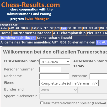
Logged on: Gast
Arabic
ARM
AZE
BIH
BUL
CAT
CHN
CRO
CZE
DEN
ENG
ESP
FAI
FIN
FRA
GER
GRE
INA
I
Home
Tournament-Database
AUT championship
Pictures
F
Turnierschach-Elozahl
Schnellschach-Elozahl
Allgemeines
Turnier anmelden: AUT
FIDE
Spieler anmelden
Elo AU
Willkommen bei den offiziellen Turnierscha
FIDE-Elolisten Stand
AUT-Elolisten Stand
13.945
Personennummer
Nachname
Vorname
Ebene
Bundesland
Spgem./Kreis/Verein
Nur "österreichische" Spieler (Land=A