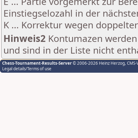
E ... Partie vorgemerkt zur Be
Einstiegselozahl in der nächst
K ... Korrektur wegen doppelt
Hinweis2
Kontumazen werden g
und sind in der Liste nicht enth
Chess-Tournament-Results-Server
© 2006-2026 Heinz Herzog
, CMS-
Legal details/Terms of use