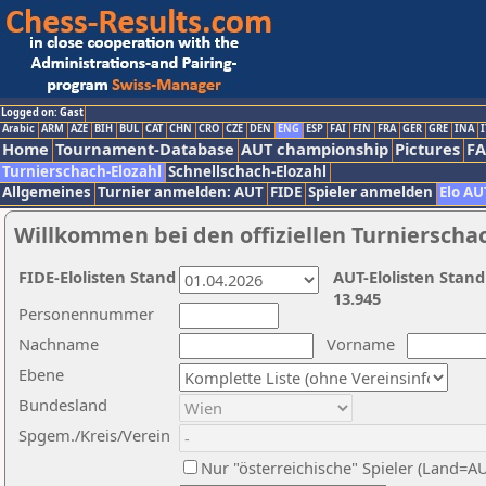
Logged on: Gast
Arabic
ARM
AZE
BIH
BUL
CAT
CHN
CRO
CZE
DEN
ENG
ESP
FAI
FIN
FRA
GER
GRE
INA
I
Home
Tournament-Database
AUT championship
Pictures
F
Turnierschach-Elozahl
Schnellschach-Elozahl
Allgemeines
Turnier anmelden: AUT
FIDE
Spieler anmelden
Elo AU
Willkommen bei den offiziellen Turnierscha
FIDE-Elolisten Stand
AUT-Elolisten Stand
13.945
Personennummer
Nachname
Vorname
Ebene
Bundesland
Spgem./Kreis/Verein
Nur "österreichische" Spieler (Land=A