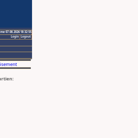
ime 07.08.2026 18:32:55
Login
Logout
artien: