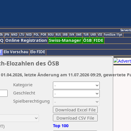
Servert
TA
JPN
MKD
LTU
NED
POL
POR
ROU
RUS
SRB
SVK
SWE
TUR
UKR
VIE
FontSize:11pt
AQ
Online Registration
Swiss-Manager
ÖSB
FIDE
T
Elo Vorschau
Elo FIDE
ch-Elozahlen des ÖSB
 01.04.2026, letzte Änderung am 11.07.2026 09:29, gewertete P
Kategorie
Geschlecht
Spielberechtigung
Top 100
UT)