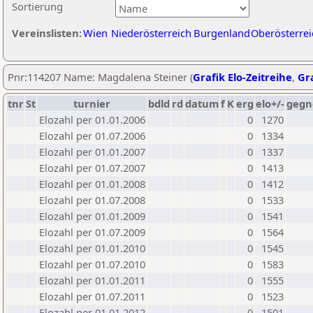
Sortierung
Vereinslisten:
Wien
Niederösterreich
Burgenland
Oberösterrei
Pnr:114207 Name: Magdalena Steiner (
Grafik Elo-Zeitreihe
,
Gra
tnr
St
turnier
bdld
rd
datum
f
K
erg
elo+/-
gegn
Elozahl per 01.01.2006
0
1270
Elozahl per 01.07.2006
0
1334
Elozahl per 01.01.2007
0
1337
Elozahl per 01.07.2007
0
1413
Elozahl per 01.01.2008
0
1412
Elozahl per 01.07.2008
0
1533
Elozahl per 01.01.2009
0
1541
Elozahl per 01.07.2009
0
1564
Elozahl per 01.01.2010
0
1545
Elozahl per 01.07.2010
0
1583
Elozahl per 01.01.2011
0
1555
Elozahl per 01.07.2011
0
1523
Elozahl per 01.01.2012
0
1501