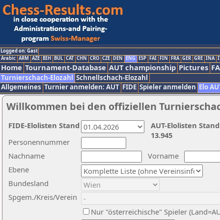
Logged on: Gast
Arabic
ARM
AZE
BIH
BUL
CAT
CHN
CRO
CZE
DEN
ENG
ESP
FAI
FIN
FRA
GER
GRE
INA
I
Home
Tournament-Database
AUT championship
Pictures
F
Turnierschach-Elozahl
Schnellschach-Elozahl
Allgemeines
Turnier anmelden: AUT
FIDE
Spieler anmelden
Elo AU
Willkommen bei den offiziellen Turnierscha
FIDE-Elolisten Stand
AUT-Elolisten Stand
13.945
Personennummer
Nachname
Vorname
Ebene
Bundesland
Spgem./Kreis/Verein
Nur "österreichische" Spieler (Land=A