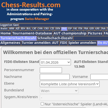
Logged on: Gast
Arabic
ARM
AZE
BIH
BUL
CAT
CHN
CRO
CZE
DEN
ENG
ESP
FAI
FIN
FRA
GER
GRE
INA
I
Home
Tournament-Database
AUT championship
Pictures
F
Turnierschach-Elozahl
Schnellschach-Elozahl
Allgemeines
Turnier anmelden: AUT
FIDE
Spieler anmelden
Elo AU
Willkommen bei den offiziellen Turnierscha
FIDE-Elolisten Stand
AUT-Elolisten Stand
13.945
Personennummer
Nachname
Vorname
Ebene
Bundesland
Spgem./Kreis/Verein
Nur "österreichische" Spieler (Land=A