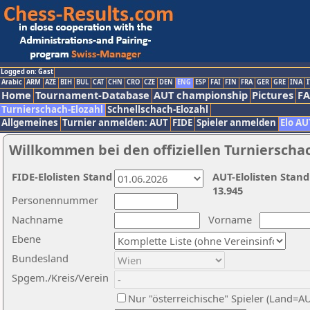
Logged on: Gast
Arabic
ARM
AZE
BIH
BUL
CAT
CHN
CRO
CZE
DEN
ENG
ESP
FAI
FIN
FRA
GER
GRE
INA
I
Home
Tournament-Database
AUT championship
Pictures
F
Turnierschach-Elozahl
Schnellschach-Elozahl
Allgemeines
Turnier anmelden: AUT
FIDE
Spieler anmelden
Elo AU
Willkommen bei den offiziellen Turnierscha
FIDE-Elolisten Stand
AUT-Elolisten Stand
13.945
Personennummer
Nachname
Vorname
Ebene
Bundesland
Spgem./Kreis/Verein
Nur "österreichische" Spieler (Land=A