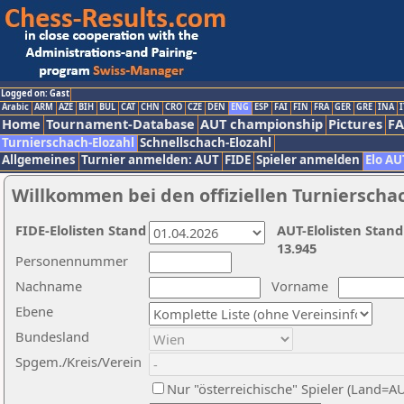
Logged on: Gast
Arabic
ARM
AZE
BIH
BUL
CAT
CHN
CRO
CZE
DEN
ENG
ESP
FAI
FIN
FRA
GER
GRE
INA
I
Home
Tournament-Database
AUT championship
Pictures
F
Turnierschach-Elozahl
Schnellschach-Elozahl
Allgemeines
Turnier anmelden: AUT
FIDE
Spieler anmelden
Elo AU
Willkommen bei den offiziellen Turnierscha
FIDE-Elolisten Stand
AUT-Elolisten Stand
13.945
Personennummer
Nachname
Vorname
Ebene
Bundesland
Spgem./Kreis/Verein
Nur "österreichische" Spieler (Land=A