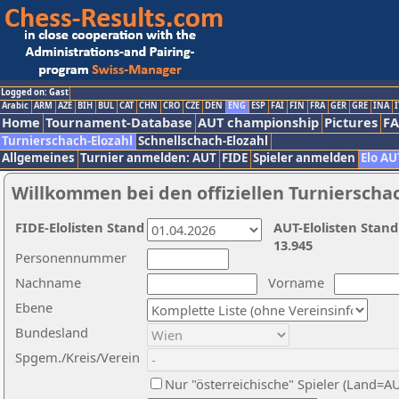
Logged on: Gast
Arabic
ARM
AZE
BIH
BUL
CAT
CHN
CRO
CZE
DEN
ENG
ESP
FAI
FIN
FRA
GER
GRE
INA
I
Home
Tournament-Database
AUT championship
Pictures
F
Turnierschach-Elozahl
Schnellschach-Elozahl
Allgemeines
Turnier anmelden: AUT
FIDE
Spieler anmelden
Elo AU
Willkommen bei den offiziellen Turnierscha
FIDE-Elolisten Stand
AUT-Elolisten Stand
13.945
Personennummer
Nachname
Vorname
Ebene
Bundesland
Spgem./Kreis/Verein
Nur "österreichische" Spieler (Land=A