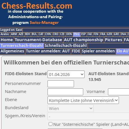
Logged on: Gast
Arabic
ARM
AZE
BIH
BUL
CAT
CHN
CRO
CZE
DEN
ENG
ESP
FAI
FIN
FRA
GER
GRE
INA
I
Home
Tournament-Database
AUT championship
Pictures
F
Turnierschach-Elozahl
Schnellschach-Elozahl
Allgemeines
Turnier anmelden: AUT
FIDE
Spieler anmelden
Elo AU
Willkommen bei den offiziellen Turnierscha
FIDE-Elolisten Stand
AUT-Elolisten Stand
13.945
Personennummer
Nachname
Vorname
Ebene
Bundesland
Spgem./Kreis/Verein
Nur "österreichische" Spieler (Land=A