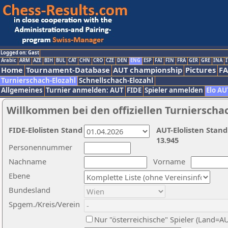
Logged on: Gast
Arabic
ARM
AZE
BIH
BUL
CAT
CHN
CRO
CZE
DEN
ENG
ESP
FAI
FIN
FRA
GER
GRE
INA
I
Home
Tournament-Database
AUT championship
Pictures
F
Turnierschach-Elozahl
Schnellschach-Elozahl
Allgemeines
Turnier anmelden: AUT
FIDE
Spieler anmelden
Elo AU
Willkommen bei den offiziellen Turnierscha
FIDE-Elolisten Stand
AUT-Elolisten Stand
13.945
Personennummer
Nachname
Vorname
Ebene
Bundesland
Spgem./Kreis/Verein
Nur "österreichische" Spieler (Land=A