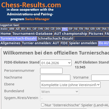
Logged on: Gast
Arabic
ARM
AZE
BIH
BUL
CAT
CHN
CRO
CZE
DEN
ENG
ESP
FAI
FIN
FRA
GER
GRE
INA
I
Home
Tournament-Database
AUT championship
Pictures
F
Turnierschach-Elozahl
Schnellschach-Elozahl
Allgemeines
Turnier anmelden: AUT
FIDE
Spieler anmelden
Elo AU
Willkommen bei den offiziellen Turnierscha
FIDE-Elolisten Stand
AUT-Elolisten Stand
13.945
Personennummer
Nachname
Vorname
Ebene
Bundesland
Spgem./Kreis/Verein
Nur "österreichische" Spieler (Land=A