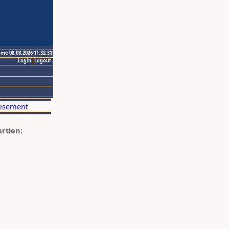
ime 08.08.2026 11:32:31
Login
Logout
artien: