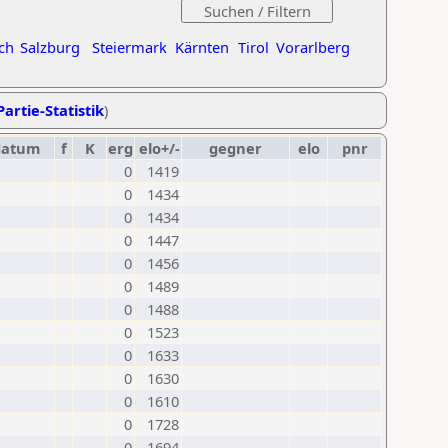
ch
Salzburg
Steiermark
Kärnten
Tirol
Vorarlberg
Partie-Statistik
)
datum
f
K
erg
elo+/-
gegner
elo
pnr
0
1419
0
1434
0
1434
0
1447
0
1456
0
1489
0
1488
0
1523
0
1633
0
1630
0
1610
0
1728
0
1694