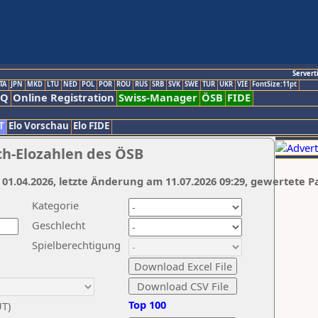
Servert
TA
JPN
MKD
LTU
NED
POL
POR
ROU
RUS
SRB
SVK
SWE
TUR
UKR
VIE
FontSize:11pt
AQ
Online Registration
Swiss-Manager
ÖSB
FIDE
T
Elo Vorschau
Elo FIDE
ch-Elozahlen des ÖSB
 01.04.2026, letzte Änderung am 11.07.2026 09:29, gewertete P
Kategorie
Geschlecht
Spielberechtigung
Top 100
UT)