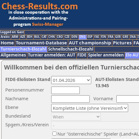
Logged on: Gast
Arabic
ARM
AZE
BIH
BUL
CAT
CHN
CRO
CZE
DEN
ENG
ESP
FAI
FIN
FRA
GER
GRE
INA
I
Home
Tournament-Database
AUT championship
Pictures
F
Turnierschach-Elozahl
Schnellschach-Elozahl
Allgemeines
Turnier anmelden: AUT
FIDE
Spieler anmelden
Elo AU
Willkommen bei den offiziellen Turnierscha
FIDE-Elolisten Stand
AUT-Elolisten Stand
13.945
Personennummer
Nachname
Vorname
Ebene
Bundesland
Spgem./Kreis/Verein
Nur "österreichische" Spieler (Land=A