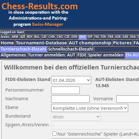
Logged on: Gast
Arabic
ARM
AZE
BIH
BUL
CAT
CHN
CRO
CZE
DEN
ENG
ESP
FAI
FIN
FRA
GER
GRE
INA
I
Home
Tournament-Database
AUT championship
Pictures
F
Turnierschach-Elozahl
Schnellschach-Elozahl
Allgemeines
Turnier anmelden: AUT
FIDE
Spieler anmelden
Elo AU
Willkommen bei den offiziellen Turnierscha
FIDE-Elolisten Stand
AUT-Elolisten Stand
13.945
Personennummer
Nachname
Vorname
Ebene
Bundesland
Spgem./Kreis/Verein
Nur "österreichische" Spieler (Land=A