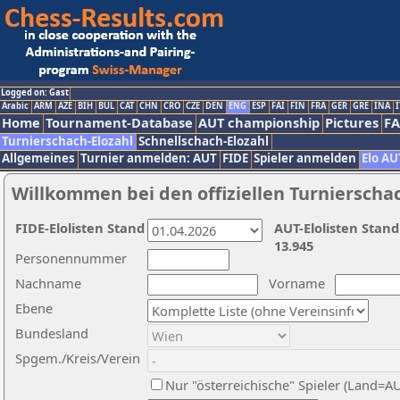
Logged on: Gast
Arabic
ARM
AZE
BIH
BUL
CAT
CHN
CRO
CZE
DEN
ENG
ESP
FAI
FIN
FRA
GER
GRE
INA
I
Home
Tournament-Database
AUT championship
Pictures
F
Turnierschach-Elozahl
Schnellschach-Elozahl
Allgemeines
Turnier anmelden: AUT
FIDE
Spieler anmelden
Elo AU
Willkommen bei den offiziellen Turnierscha
FIDE-Elolisten Stand
AUT-Elolisten Stand
13.945
Personennummer
Nachname
Vorname
Ebene
Bundesland
Spgem./Kreis/Verein
Nur "österreichische" Spieler (Land=A