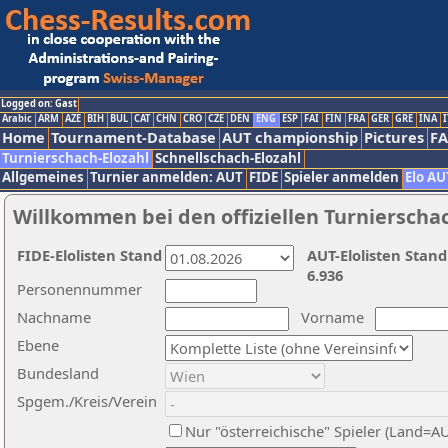
Logged on: Gast
Arabic
ARM
AZE
BIH
BUL
CAT
CHN
CRO
CZE
DEN
ENG
ESP
FAI
FIN
FRA
GER
GRE
INA
I
Home
Tournament-Database
AUT championship
Pictures
F
Turnierschach-Elozahl
Schnellschach-Elozahl
Allgemeines
Turnier anmelden: AUT
FIDE
Spieler anmelden
Elo AU
Willkommen bei den offiziellen Turnierscha
FIDE-Elolisten Stand
AUT-Elolisten Stand
6.936
Personennummer
Nachname
Vorname
Ebene
Bundesland
Spgem./Kreis/Verein
Nur "österreichische" Spieler (Land=A