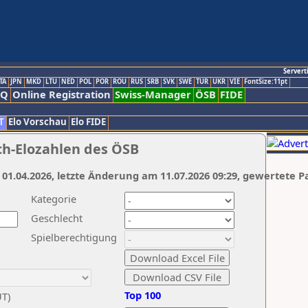
Servert
TA
JPN
MKD
LTU
NED
POL
POR
ROU
RUS
SRB
SVK
SWE
TUR
UKR
VIE
FontSize:11pt
AQ
Online Registration
Swiss-Manager
ÖSB
FIDE
T
Elo Vorschau
Elo FIDE
ch-Elozahlen des ÖSB
 01.04.2026, letzte Änderung am 11.07.2026 09:29, gewertete P
Kategorie
Geschlecht
Spielberechtigung
Top 100
UT)