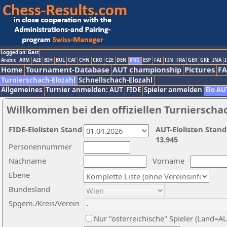
Logged on: Gast
Arabic
ARM
AZE
BIH
BUL
CAT
CHN
CRO
CZE
DEN
ENG
ESP
FAI
FIN
FRA
GER
GRE
INA
I
Home
Tournament-Database
AUT championship
Pictures
F
Turnierschach-Elozahl
Schnellschach-Elozahl
Allgemeines
Turnier anmelden: AUT
FIDE
Spieler anmelden
Elo AU
Willkommen bei den offiziellen Turnierscha
FIDE-Elolisten Stand
AUT-Elolisten Stand
13.945
Personennummer
Nachname
Vorname
Ebene
Bundesland
Spgem./Kreis/Verein
Nur "österreichische" Spieler (Land=A