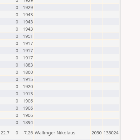
0
1929
0
1929
0
1943
0
1943
0
1943
0
1951
0
1917
0
1917
0
1917
0
1883
0
1860
0
1915
0
1920
0
1913
0
1906
0
1906
0
1906
0
1894
22.7
0
-7,26
Wallinger Nikolaus
2030
138024