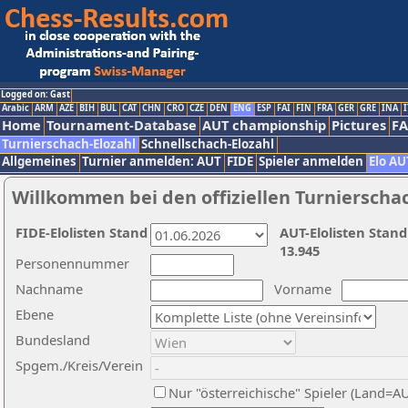
Logged on: Gast
Arabic
ARM
AZE
BIH
BUL
CAT
CHN
CRO
CZE
DEN
ENG
ESP
FAI
FIN
FRA
GER
GRE
INA
I
Home
Tournament-Database
AUT championship
Pictures
F
Turnierschach-Elozahl
Schnellschach-Elozahl
Allgemeines
Turnier anmelden: AUT
FIDE
Spieler anmelden
Elo AU
Willkommen bei den offiziellen Turnierscha
FIDE-Elolisten Stand
AUT-Elolisten Stand
13.945
Personennummer
Nachname
Vorname
Ebene
Bundesland
Spgem./Kreis/Verein
Nur "österreichische" Spieler (Land=A