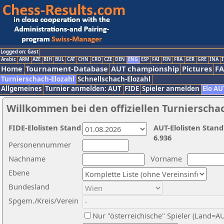
Logged on: Gast
Arabic
ARM
AZE
BIH
BUL
CAT
CHN
CRO
CZE
DEN
ENG
ESP
FAI
FIN
FRA
GER
GRE
INA
I
Home
Tournament-Database
AUT championship
Pictures
F
Turnierschach-Elozahl
Schnellschach-Elozahl
Allgemeines
Turnier anmelden: AUT
FIDE
Spieler anmelden
Elo AU
Willkommen bei den offiziellen Turnierscha
FIDE-Elolisten Stand
AUT-Elolisten Stand
6.936
Personennummer
Nachname
Vorname
Ebene
Bundesland
Spgem./Kreis/Verein
Nur "österreichische" Spieler (Land=A