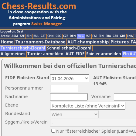
Logged on: Gast
Arabic
ARM
AZE
BIH
BUL
CAT
CHN
CRO
CZE
DEN
ENG
ESP
FAI
FIN
FRA
GER
GRE
INA
I
Home
Tournament-Database
AUT championship
Pictures
F
Turnierschach-Elozahl
Schnellschach-Elozahl
Allgemeines
Turnier anmelden: AUT
FIDE
Spieler anmelden
Elo AU
Willkommen bei den offiziellen Turnierscha
FIDE-Elolisten Stand
AUT-Elolisten Stand
13.945
Personennummer
Nachname
Vorname
Ebene
Bundesland
Spgem./Kreis/Verein
Nur "österreichische" Spieler (Land=A