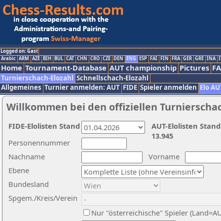
Logged on: Gast
Arabic
ARM
AZE
BIH
BUL
CAT
CHN
CRO
CZE
DEN
ENG
ESP
FAI
FIN
FRA
GER
GRE
INA
I
Home
Tournament-Database
AUT championship
Pictures
F
Turnierschach-Elozahl
Schnellschach-Elozahl
Allgemeines
Turnier anmelden: AUT
FIDE
Spieler anmelden
Elo AU
Willkommen bei den offiziellen Turnierscha
FIDE-Elolisten Stand
AUT-Elolisten Stand
13.945
Personennummer
Nachname
Vorname
Ebene
Bundesland
Spgem./Kreis/Verein
Nur "österreichische" Spieler (Land=A