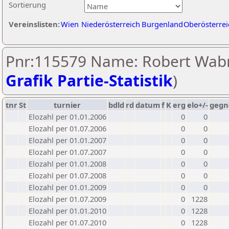
Sortierung
Vereinslisten:
Wien
Niederösterreich
Burgenland
Oberösterrei
Pnr:115579 Name: Robert Wabr
Grafik Partie-Statistik
)
tnr
St
turnier
bdld
rd
datum
f
K
erg
elo+/-
gegn
Elozahl per 01.01.2006
0
0
Elozahl per 01.07.2006
0
0
Elozahl per 01.01.2007
0
0
Elozahl per 01.07.2007
0
0
Elozahl per 01.01.2008
0
0
Elozahl per 01.07.2008
0
0
Elozahl per 01.01.2009
0
0
Elozahl per 01.07.2009
0
1228
Elozahl per 01.01.2010
0
1228
Elozahl per 01.07.2010
0
1228