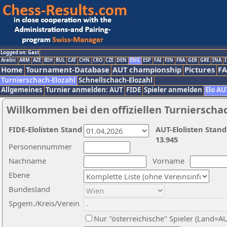
Logged on: Gast
Arabic
ARM
AZE
BIH
BUL
CAT
CHN
CRO
CZE
DEN
ENG
ESP
FAI
FIN
FRA
GER
GRE
INA
I
Home
Tournament-Database
AUT championship
Pictures
F
Turnierschach-Elozahl
Schnellschach-Elozahl
Allgemeines
Turnier anmelden: AUT
FIDE
Spieler anmelden
Elo AU
Willkommen bei den offiziellen Turnierscha
FIDE-Elolisten Stand
AUT-Elolisten Stand
13.945
Personennummer
Nachname
Vorname
Ebene
Bundesland
Spgem./Kreis/Verein
Nur "österreichische" Spieler (Land=A