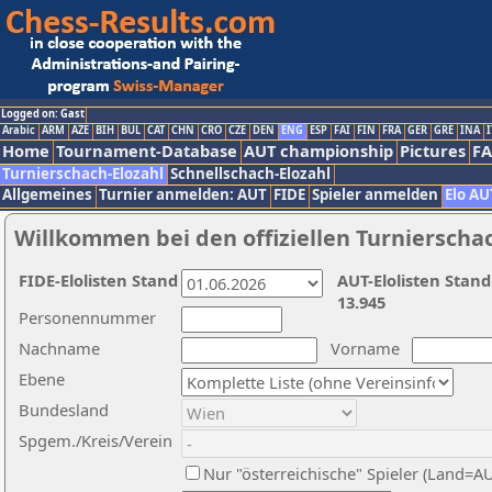
Logged on: Gast
Arabic
ARM
AZE
BIH
BUL
CAT
CHN
CRO
CZE
DEN
ENG
ESP
FAI
FIN
FRA
GER
GRE
INA
I
Home
Tournament-Database
AUT championship
Pictures
F
Turnierschach-Elozahl
Schnellschach-Elozahl
Allgemeines
Turnier anmelden: AUT
FIDE
Spieler anmelden
Elo AU
Willkommen bei den offiziellen Turnierscha
FIDE-Elolisten Stand
AUT-Elolisten Stand
13.945
Personennummer
Nachname
Vorname
Ebene
Bundesland
Spgem./Kreis/Verein
Nur "österreichische" Spieler (Land=A