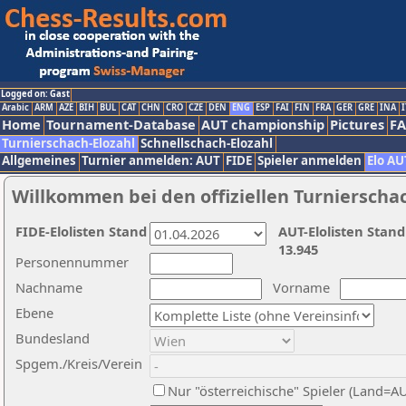
Logged on: Gast
Arabic
ARM
AZE
BIH
BUL
CAT
CHN
CRO
CZE
DEN
ENG
ESP
FAI
FIN
FRA
GER
GRE
INA
I
Home
Tournament-Database
AUT championship
Pictures
F
Turnierschach-Elozahl
Schnellschach-Elozahl
Allgemeines
Turnier anmelden: AUT
FIDE
Spieler anmelden
Elo AU
Willkommen bei den offiziellen Turnierscha
FIDE-Elolisten Stand
AUT-Elolisten Stand
13.945
Personennummer
Nachname
Vorname
Ebene
Bundesland
Spgem./Kreis/Verein
Nur "österreichische" Spieler (Land=A