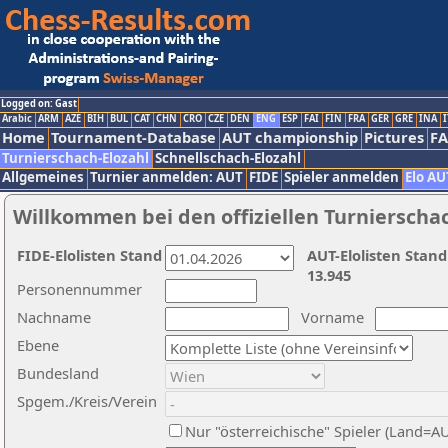
Logged on: Gast
Arabic
ARM
AZE
BIH
BUL
CAT
CHN
CRO
CZE
DEN
ENG
ESP
FAI
FIN
FRA
GER
GRE
INA
I
Home
Tournament-Database
AUT championship
Pictures
F
Turnierschach-Elozahl
Schnellschach-Elozahl
Allgemeines
Turnier anmelden: AUT
FIDE
Spieler anmelden
Elo AU
Willkommen bei den offiziellen Turnierscha
FIDE-Elolisten Stand
AUT-Elolisten Stand
13.945
Personennummer
Nachname
Vorname
Ebene
Bundesland
Spgem./Kreis/Verein
Nur "österreichische" Spieler (Land=A