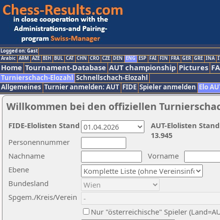
Logged on: Gast
Arabic
ARM
AZE
BIH
BUL
CAT
CHN
CRO
CZE
DEN
ENG
ESP
FAI
FIN
FRA
GER
GRE
INA
I
Home
Tournament-Database
AUT championship
Pictures
F
Turnierschach-Elozahl
Schnellschach-Elozahl
Allgemeines
Turnier anmelden: AUT
FIDE
Spieler anmelden
Elo AU
Willkommen bei den offiziellen Turnierscha
FIDE-Elolisten Stand
AUT-Elolisten Stand
13.945
Personennummer
Nachname
Vorname
Ebene
Bundesland
Spgem./Kreis/Verein
Nur "österreichische" Spieler (Land=A