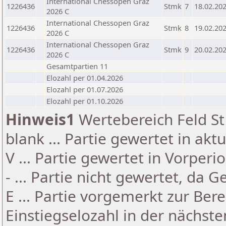
International Chessopen Graz
1226436
Stmk
7
18.02.20
2026 C
International Chessopen Graz
1226436
Stmk
8
19.02.20
2026 C
International Chessopen Graz
1226436
Stmk
9
20.02.20
2026 C
Gesamtpartien 11
Elozahl per 01.04.2026
Elozahl per 01.07.2026
Elozahl per 01.10.2026
Hinweis1
Wertebereich Feld St 
blank ... Partie gewertet in akt
V ... Partie gewertet in Vorperi
- ... Partie nicht gewertet, da 
E ... Partie vorgemerkt zur Be
Einstiegselozahl in der nächst