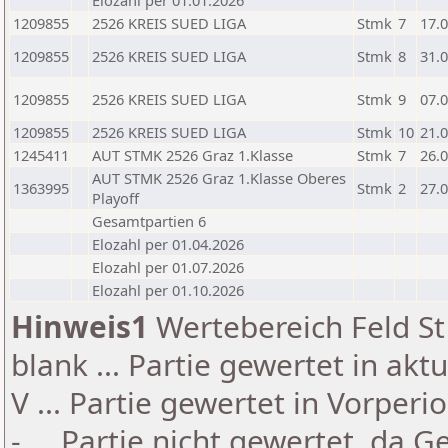
Elozahl per 01.01.2026
1209855
2526 KREIS SUED LIGA
Stmk
7
17.
1209855
2526 KREIS SUED LIGA
Stmk
8
31.
1209855
2526 KREIS SUED LIGA
Stmk
9
07.
1209855
2526 KREIS SUED LIGA
Stmk
10
21.
1245411
AUT STMK 2526 Graz 1.Klasse
Stmk
7
26.
AUT STMK 2526 Graz 1.Klasse Oberes
1363995
Stmk
2
27.
Playoff
Gesamtpartien 6
Elozahl per 01.04.2026
Elozahl per 01.07.2026
Elozahl per 01.10.2026
Hinweis1
Wertebereich Feld St 
blank ... Partie gewertet in akt
V ... Partie gewertet in Vorperi
- ... Partie nicht gewertet, da 