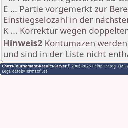
E ... Partie vorgemerkt zur Be
Einstiegselozahl in der nächst
K ... Korrektur wegen doppelt
Hinweis2
Kontumazen werden g
und sind in der Liste nicht enth
Chess-Tournament-Results-Server
© 2006-2026 Heinz Herzog
, CMS-
Legal details/Terms of use