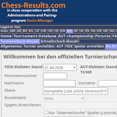
Logged on: Gast
Arabic
ARM
AZE
BIH
BUL
CAT
CHN
CRO
CZE
DEN
ENG
ESP
FAI
FIN
FRA
GER
GRE
INA
I
Home
Tournament-Database
AUT championship
Pictures
F
Turnierschach-Elozahl
Schnellschach-Elozahl
Allgemeines
Turnier anmelden: AUT
FIDE
Spieler anmelden
Elo AU
Willkommen bei den offiziellen Turnierscha
FIDE-Elolisten Stand
AUT-Elolisten Stand
13.945
Personennummer
Nachname
Vorname
Ebene
Bundesland
Spgem./Kreis/Verein
Nur "österreichische" Spieler (Land=A