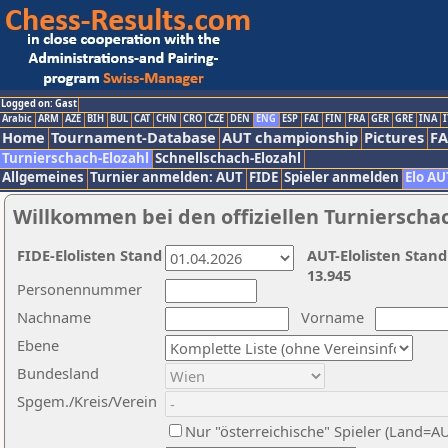
Logged on: Gast
Arabic
ARM
AZE
BIH
BUL
CAT
CHN
CRO
CZE
DEN
ENG
ESP
FAI
FIN
FRA
GER
GRE
INA
I
Home
Tournament-Database
AUT championship
Pictures
F
Turnierschach-Elozahl
Schnellschach-Elozahl
Allgemeines
Turnier anmelden: AUT
FIDE
Spieler anmelden
Elo AU
Willkommen bei den offiziellen Turnierscha
FIDE-Elolisten Stand
AUT-Elolisten Stand
13.945
Personennummer
Nachname
Vorname
Ebene
Bundesland
Spgem./Kreis/Verein
Nur "österreichische" Spieler (Land=A