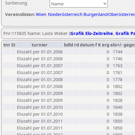
Sortierung
Vereinslisten:
Wien
Niederösterreich
Burgenland
Oberösterrei
Pnr:115835 Name: Laslo Weber (
Grafik Elo-Zeitreihe
,
Grafik Pa
tnr
St
turnier
bdld
rd
datum
f
K
erg
elo+/-
gegn
Elozahl per 01.01.2006
0
1744
Elozahl per 01.07.2006
0
1746
Elozahl per 01.01.2007
0
1763
Elozahl per 01.07.2007
0
1761
Elozahl per 01.01.2008
0
1778
Elozahl per 01.07.2008
0
1802
Elozahl per 01.01.2009
0
1802
Elozahl per 01.07.2009
0
1828
Elozahl per 01.01.2010
0
1840
Elozahl per 01.07.2010
0
1838
Elozahl per 01.01.2011
0
1850
Elozahl per 01.07.2011
0
1850
Elozahl per 01.01.2012
0
1850