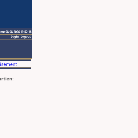
ime 08.08.2026 19:52:18
Login
Logout
artien: