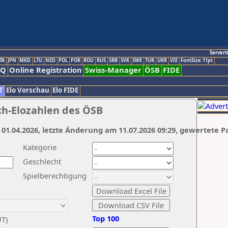
Servert
TA
JPN
MKD
LTU
NED
POL
POR
ROU
RUS
SRB
SVK
SWE
TUR
UKR
VIE
FontSize:11pt
AQ
Online Registration
Swiss-Manager
ÖSB
FIDE
T
Elo Vorschau
Elo FIDE
ch-Elozahlen des ÖSB
 01.04.2026, letzte Änderung am 11.07.2026 09:29, gewertete P
Kategorie
Geschlecht
Spielberechtigung
Top 100
UT)