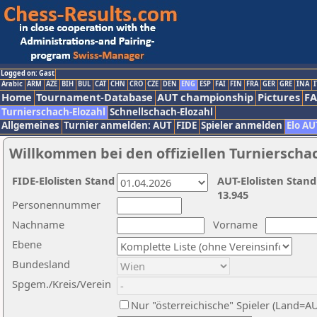
Logged on: Gast
Arabic
ARM
AZE
BIH
BUL
CAT
CHN
CRO
CZE
DEN
ENG
ESP
FAI
FIN
FRA
GER
GRE
INA
I
Home
Tournament-Database
AUT championship
Pictures
F
Turnierschach-Elozahl
Schnellschach-Elozahl
Allgemeines
Turnier anmelden: AUT
FIDE
Spieler anmelden
Elo AU
Willkommen bei den offiziellen Turnierscha
FIDE-Elolisten Stand
AUT-Elolisten Stand
13.945
Personennummer
Nachname
Vorname
Ebene
Bundesland
Spgem./Kreis/Verein
Nur "österreichische" Spieler (Land=A