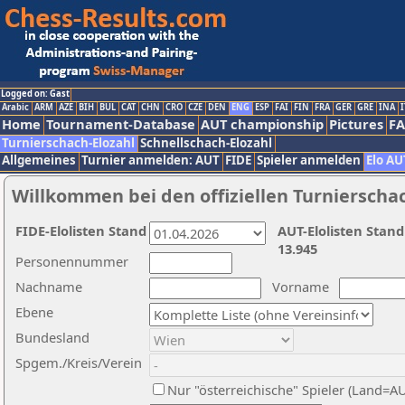
Logged on: Gast
Arabic
ARM
AZE
BIH
BUL
CAT
CHN
CRO
CZE
DEN
ENG
ESP
FAI
FIN
FRA
GER
GRE
INA
I
Home
Tournament-Database
AUT championship
Pictures
F
Turnierschach-Elozahl
Schnellschach-Elozahl
Allgemeines
Turnier anmelden: AUT
FIDE
Spieler anmelden
Elo AU
Willkommen bei den offiziellen Turnierscha
FIDE-Elolisten Stand
AUT-Elolisten Stand
13.945
Personennummer
Nachname
Vorname
Ebene
Bundesland
Spgem./Kreis/Verein
Nur "österreichische" Spieler (Land=A