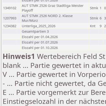
Elozahl per 01.01.2026
AUT STMK 2526 Graz Stadtliga Meister
1349102
Stmk
1
0
Playoff
AUT STMK 2526 NORD 2. Klasse
1207993
Stmk
6
3
Mur/Mürz
1234382
Unterliga_2025_2026
Knt
9
2
Gesamtpartien 3
Elozahl per 01.04.2026
Elozahl per 01.07.2026
Elozahl per 01.10.2026
Hinweis1
Wertebereich Feld St 
blank ... Partie gewertet in akt
V ... Partie gewertet in Vorperi
- ... Partie nicht gewertet, da 
E ... Partie vorgemerkt zur Be
Einstiegselozahl in der nächst