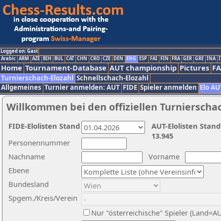
Logged on: Gast
Arabic
ARM
AZE
BIH
BUL
CAT
CHN
CRO
CZE
DEN
ENG
ESP
FAI
FIN
FRA
GER
GRE
INA
I
Home
Tournament-Database
AUT championship
Pictures
F
Turnierschach-Elozahl
Schnellschach-Elozahl
Allgemeines
Turnier anmelden: AUT
FIDE
Spieler anmelden
Elo AU
Willkommen bei den offiziellen Turnierscha
FIDE-Elolisten Stand
AUT-Elolisten Stand
13.945
Personennummer
Nachname
Vorname
Ebene
Bundesland
Spgem./Kreis/Verein
Nur "österreichische" Spieler (Land=A