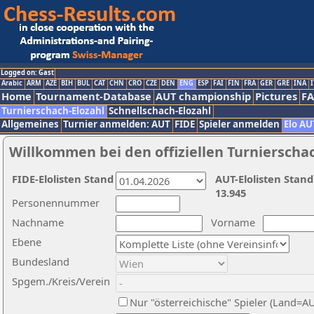
Logged on: Gast
Arabic
ARM
AZE
BIH
BUL
CAT
CHN
CRO
CZE
DEN
ENG
ESP
FAI
FIN
FRA
GER
GRE
INA
I
Home
Tournament-Database
AUT championship
Pictures
F
Turnierschach-Elozahl
Schnellschach-Elozahl
Allgemeines
Turnier anmelden: AUT
FIDE
Spieler anmelden
Elo AU
Willkommen bei den offiziellen Turnierscha
FIDE-Elolisten Stand
AUT-Elolisten Stand
13.945
Personennummer
Nachname
Vorname
Ebene
Bundesland
Spgem./Kreis/Verein
Nur "österreichische" Spieler (Land=A