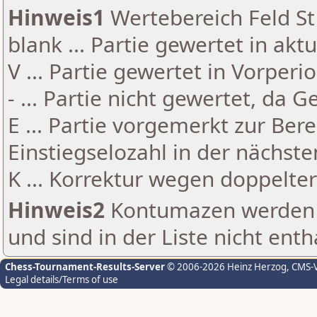
Hinweis1
Wertebereich Feld St 
blank ... Partie gewertet in akt
V ... Partie gewertet in Vorperi
- ... Partie nicht gewertet, da 
E ... Partie vorgemerkt zur Be
Einstiegselozahl in der nächst
K ... Korrektur wegen doppelt
Hinweis2
Kontumazen werden g
und sind in der Liste nicht enth
Chess-Tournament-Results-Server
© 2006-2026 Heinz Herzog
, CMS-
Legal details/Terms of use