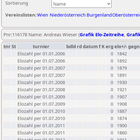
Sortierung
Vereinslisten:
Wien
Niederösterreich
Burgenland
Oberösterrei
Pnr:116178 Name: Andreas Wieser (
Grafik Elo-Zeitreihe
,
Grafik
tnr
St
turnier
bdld
rd
datum
f
K
erg
elo+/-
gegn
Elozahl per 01.01.2006
0
1842
Elozahl per 01.07.2006
0
1892
Elozahl per 01.01.2007
0
1879
Elozahl per 01.07.2007
0
1891
Elozahl per 01.01.2008
0
1930
Elozahl per 01.07.2008
0
1921
Elozahl per 01.01.2009
0
1907
Elozahl per 01.07.2009
0
1908
Elozahl per 01.01.2010
0
1887
Elozahl per 01.07.2010
0
1874
Elozahl per 01.01.2011
0
1900
Elozahl per 01.07.2011
0
1860
Elozahl per 01.01.2012
0
1911