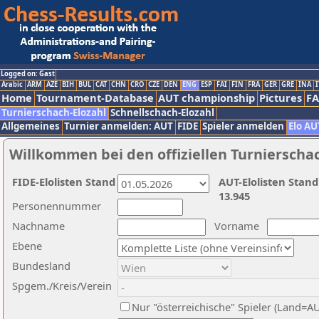
Logged on: Gast
Arabic
ARM
AZE
BIH
BUL
CAT
CHN
CRO
CZE
DEN
ENG
ESP
FAI
FIN
FRA
GER
GRE
INA
I
Home
Tournament-Database
AUT championship
Pictures
F
Turnierschach-Elozahl
Schnellschach-Elozahl
Allgemeines
Turnier anmelden: AUT
FIDE
Spieler anmelden
Elo AU
Willkommen bei den offiziellen Turnierscha
FIDE-Elolisten Stand
AUT-Elolisten Stand
13.945
Personennummer
Nachname
Vorname
Ebene
Bundesland
Spgem./Kreis/Verein
Nur "österreichische" Spieler (Land=A