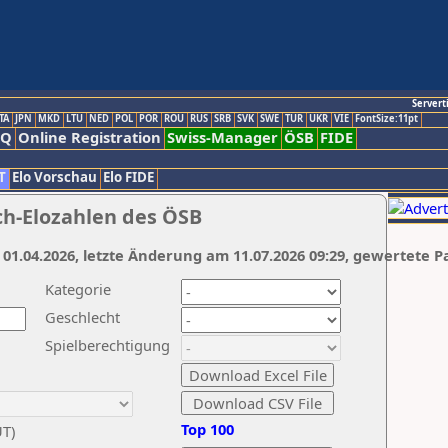
Servert
TA
JPN
MKD
LTU
NED
POL
POR
ROU
RUS
SRB
SVK
SWE
TUR
UKR
VIE
FontSize:11pt
AQ
Online Registration
Swiss-Manager
ÖSB
FIDE
T
Elo Vorschau
Elo FIDE
ch-Elozahlen des ÖSB
 01.04.2026, letzte Änderung am 11.07.2026 09:29, gewertete P
Kategorie
Geschlecht
Spielberechtigung
Top 100
UT)