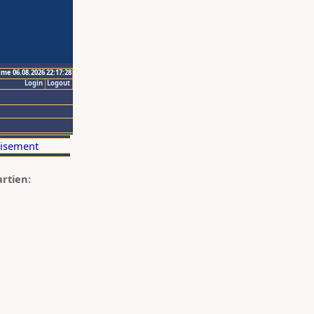
ime 06.08.2026 22:17:28
Login
Logout
artien: