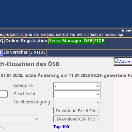
Servert
TA
JPN
MKD
LTU
NED
POL
POR
ROU
RUS
SRB
SVK
SWE
TUR
UKR
VIE
FontSize:11pt
AQ
Online Registration
Swiss-Manager
ÖSB
FIDE
T
Elo Vorschau
Elo FIDE
ch-Elozahlen des ÖSB
 01.04.2026, letzte Änderung am 11.07.2026 09:29, gewertete P
Kategorie
Geschlecht
Spielberechtigung
Top 100
UT)