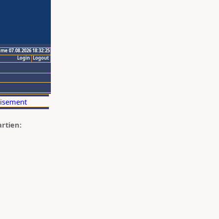
ime 07.08.2026 18:32:25
Login
Logout
artien: