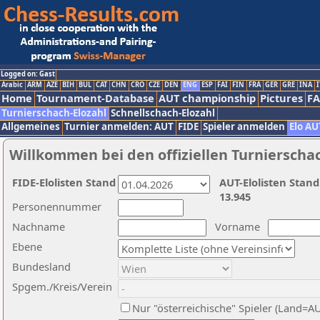
Logged on: Gast
Arabic
ARM
AZE
BIH
BUL
CAT
CHN
CRO
CZE
DEN
ENG
ESP
FAI
FIN
FRA
GER
GRE
INA
I
Home
Tournament-Database
AUT championship
Pictures
F
Turnierschach-Elozahl
Schnellschach-Elozahl
Allgemeines
Turnier anmelden: AUT
FIDE
Spieler anmelden
Elo AU
Willkommen bei den offiziellen Turnierscha
FIDE-Elolisten Stand
AUT-Elolisten Stand
13.945
Personennummer
Nachname
Vorname
Ebene
Bundesland
Spgem./Kreis/Verein
Nur "österreichische" Spieler (Land=A