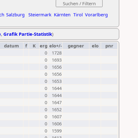
ch
Salzburg
Steiermark
Kärnten
Tirol
Vorarlberg
e
,
Grafik Partie-Statistik
)
datum
f
K
erg
elo+/-
gegner
elo
pnr
0
1728
0
1693
0
1656
0
1656
0
1653
0
1644
0
1644
0
1647
0
1652
0
1607
0
1606
0
1599
0
1613