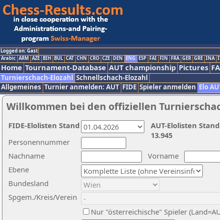
Logged on: Gast
Arabic
ARM
AZE
BIH
BUL
CAT
CHN
CRO
CZE
DEN
ENG
ESP
FAI
FIN
FRA
GER
GRE
INA
I
Home
Tournament-Database
AUT championship
Pictures
F
Turnierschach-Elozahl
Schnellschach-Elozahl
Allgemeines
Turnier anmelden: AUT
FIDE
Spieler anmelden
Elo AU
Willkommen bei den offiziellen Turnierscha
FIDE-Elolisten Stand
AUT-Elolisten Stand
13.945
Personennummer
Nachname
Vorname
Ebene
Bundesland
Spgem./Kreis/Verein
Nur "österreichische" Spieler (Land=A