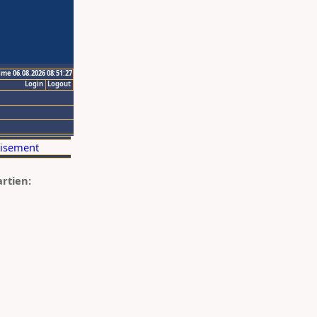
ime 06.08.2026 08:51:27
Login
Logout
artien: