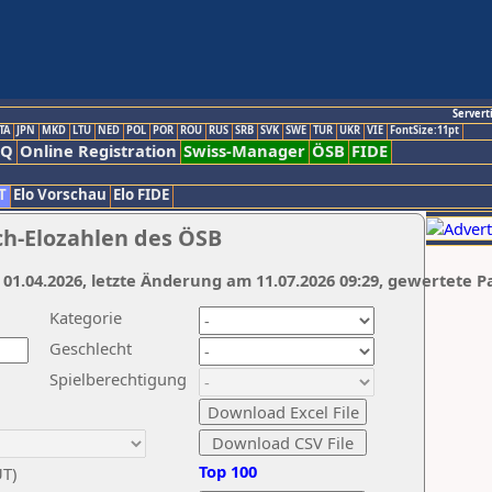
Servert
TA
JPN
MKD
LTU
NED
POL
POR
ROU
RUS
SRB
SVK
SWE
TUR
UKR
VIE
FontSize:11pt
AQ
Online Registration
Swiss-Manager
ÖSB
FIDE
T
Elo Vorschau
Elo FIDE
ch-Elozahlen des ÖSB
 01.04.2026, letzte Änderung am 11.07.2026 09:29, gewertete P
Kategorie
Geschlecht
Spielberechtigung
Top 100
UT)