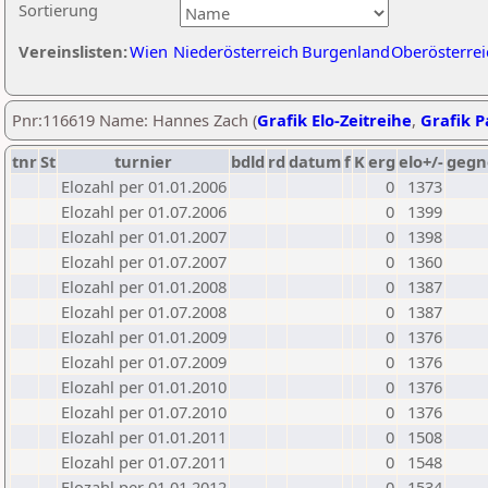
Sortierung
Vereinslisten:
Wien
Niederösterreich
Burgenland
Oberösterrei
Pnr:116619 Name: Hannes Zach (
Grafik Elo-Zeitreihe
,
Grafik Pa
tnr
St
turnier
bdld
rd
datum
f
K
erg
elo+/-
gegn
Elozahl per 01.01.2006
0
1373
Elozahl per 01.07.2006
0
1399
Elozahl per 01.01.2007
0
1398
Elozahl per 01.07.2007
0
1360
Elozahl per 01.01.2008
0
1387
Elozahl per 01.07.2008
0
1387
Elozahl per 01.01.2009
0
1376
Elozahl per 01.07.2009
0
1376
Elozahl per 01.01.2010
0
1376
Elozahl per 01.07.2010
0
1376
Elozahl per 01.01.2011
0
1508
Elozahl per 01.07.2011
0
1548
Elozahl per 01.01.2012
0
1534