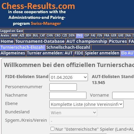
Logged on: Gast
Arabic
ARM
AZE
BIH
BUL
CAT
CHN
CRO
CZE
DEN
ENG
ESP
FAI
FIN
FRA
GER
GRE
INA
I
Home
Tournament-Database
AUT championship
Pictures
F
Turnierschach-Elozahl
Schnellschach-Elozahl
Allgemeines
Turnier anmelden: AUT
FIDE
Spieler anmelden
Elo AU
Willkommen bei den offiziellen Turnierscha
FIDE-Elolisten Stand
AUT-Elolisten Stand
13.945
Personennummer
Nachname
Vorname
Ebene
Bundesland
Spgem./Kreis/Verein
Nur "österreichische" Spieler (Land=A