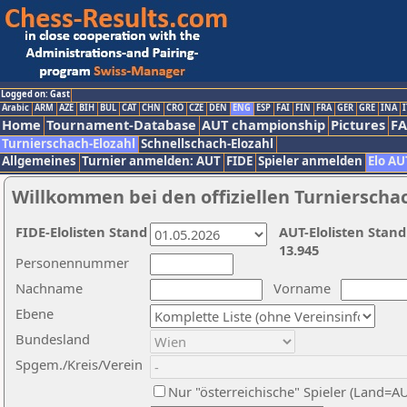
Logged on: Gast
Arabic
ARM
AZE
BIH
BUL
CAT
CHN
CRO
CZE
DEN
ENG
ESP
FAI
FIN
FRA
GER
GRE
INA
I
Home
Tournament-Database
AUT championship
Pictures
F
Turnierschach-Elozahl
Schnellschach-Elozahl
Allgemeines
Turnier anmelden: AUT
FIDE
Spieler anmelden
Elo AU
Willkommen bei den offiziellen Turnierscha
FIDE-Elolisten Stand
AUT-Elolisten Stand
13.945
Personennummer
Nachname
Vorname
Ebene
Bundesland
Spgem./Kreis/Verein
Nur "österreichische" Spieler (Land=A