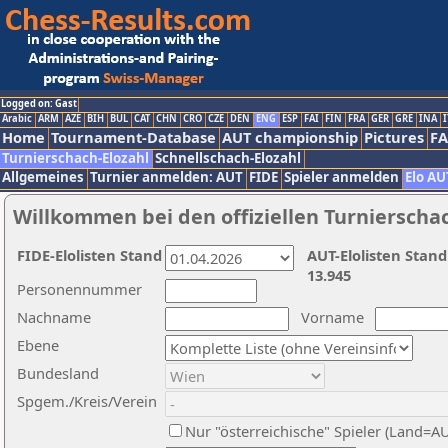
Logged on: Gast
Arabic
ARM
AZE
BIH
BUL
CAT
CHN
CRO
CZE
DEN
ENG
ESP
FAI
FIN
FRA
GER
GRE
INA
I
Home
Tournament-Database
AUT championship
Pictures
F
Turnierschach-Elozahl
Schnellschach-Elozahl
Allgemeines
Turnier anmelden: AUT
FIDE
Spieler anmelden
Elo AU
Willkommen bei den offiziellen Turnierscha
FIDE-Elolisten Stand
AUT-Elolisten Stand
13.945
Personennummer
Nachname
Vorname
Ebene
Bundesland
Spgem./Kreis/Verein
Nur "österreichische" Spieler (Land=A