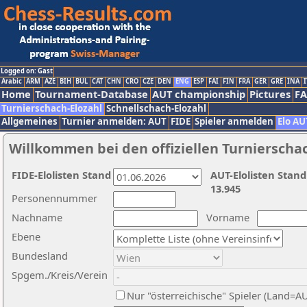
Logged on: Gast
Arabic
ARM
AZE
BIH
BUL
CAT
CHN
CRO
CZE
DEN
ENG
ESP
FAI
FIN
FRA
GER
GRE
INA
I
Home
Tournament-Database
AUT championship
Pictures
F
Turnierschach-Elozahl
Schnellschach-Elozahl
Allgemeines
Turnier anmelden: AUT
FIDE
Spieler anmelden
Elo AU
Willkommen bei den offiziellen Turnierscha
FIDE-Elolisten Stand
AUT-Elolisten Stand
13.945
Personennummer
Nachname
Vorname
Ebene
Bundesland
Spgem./Kreis/Verein
Nur "österreichische" Spieler (Land=A