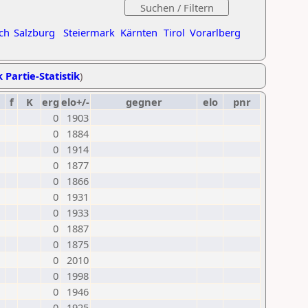
ch
Salzburg
Steiermark
Kärnten
Tirol
Vorarlberg
 Partie-Statistik
)
f
K
erg
elo+/-
gegner
elo
pnr
0
1903
0
1884
0
1914
0
1877
0
1866
0
1931
0
1933
0
1887
0
1875
0
2010
0
1998
0
1946
0
1925