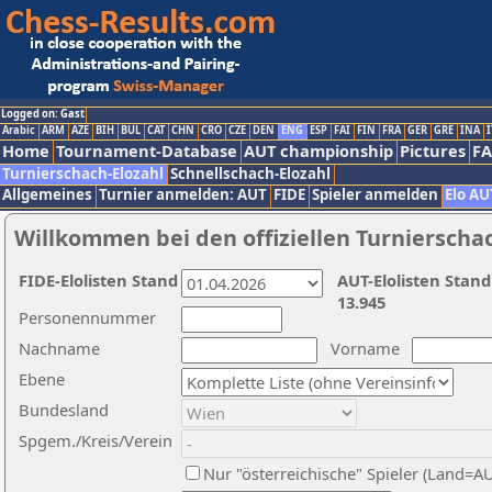
Logged on: Gast
Arabic
ARM
AZE
BIH
BUL
CAT
CHN
CRO
CZE
DEN
ENG
ESP
FAI
FIN
FRA
GER
GRE
INA
I
Home
Tournament-Database
AUT championship
Pictures
F
Turnierschach-Elozahl
Schnellschach-Elozahl
Allgemeines
Turnier anmelden: AUT
FIDE
Spieler anmelden
Elo AU
Willkommen bei den offiziellen Turnierscha
FIDE-Elolisten Stand
AUT-Elolisten Stand
13.945
Personennummer
Nachname
Vorname
Ebene
Bundesland
Spgem./Kreis/Verein
Nur "österreichische" Spieler (Land=A