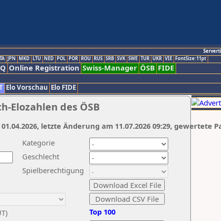
Servert
TA
JPN
MKD
LTU
NED
POL
POR
ROU
RUS
SRB
SVK
SWE
TUR
UKR
VIE
FontSize:11pt
AQ
Online Registration
Swiss-Manager
ÖSB
FIDE
T
Elo Vorschau
Elo FIDE
ch-Elozahlen des ÖSB
 01.04.2026, letzte Änderung am 11.07.2026 09:29, gewertete P
Kategorie
Geschlecht
Spielberechtigung
Top 100
UT)