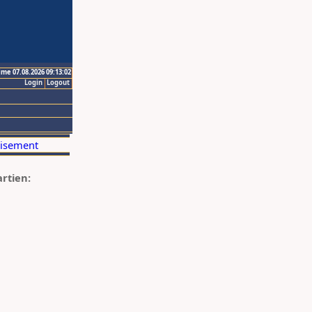
ime 07.08.2026 09:13:02
Login
Logout
artien: