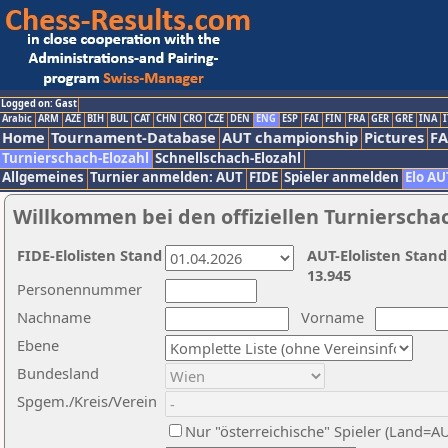
Logged on: Gast
Arabic
ARM
AZE
BIH
BUL
CAT
CHN
CRO
CZE
DEN
ENG
ESP
FAI
FIN
FRA
GER
GRE
INA
I
Home
Tournament-Database
AUT championship
Pictures
F
Turnierschach-Elozahl
Schnellschach-Elozahl
Allgemeines
Turnier anmelden: AUT
FIDE
Spieler anmelden
Elo AU
Willkommen bei den offiziellen Turnierscha
FIDE-Elolisten Stand
AUT-Elolisten Stand
13.945
Personennummer
Nachname
Vorname
Ebene
Bundesland
Spgem./Kreis/Verein
Nur "österreichische" Spieler (Land=A