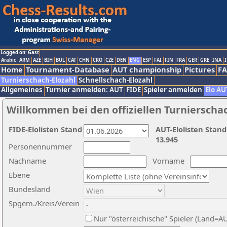
Logged on: Gast
Arabic
ARM
AZE
BIH
BUL
CAT
CHN
CRO
CZE
DEN
ENG
ESP
FAI
FIN
FRA
GER
GRE
INA
I
Home
Tournament-Database
AUT championship
Pictures
F
Turnierschach-Elozahl
Schnellschach-Elozahl
Allgemeines
Turnier anmelden: AUT
FIDE
Spieler anmelden
Elo AU
Willkommen bei den offiziellen Turnierscha
FIDE-Elolisten Stand
AUT-Elolisten Stand
13.945
Personennummer
Nachname
Vorname
Ebene
Bundesland
Spgem./Kreis/Verein
Nur "österreichische" Spieler (Land=A